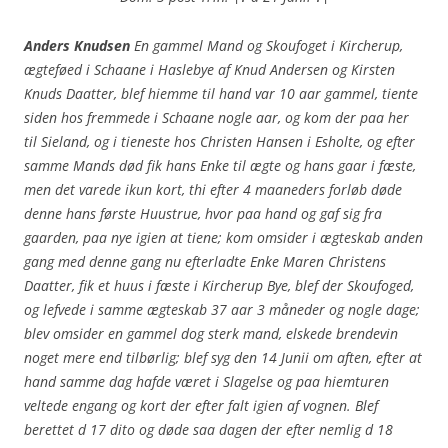
Anders Knudsen
En gammel Mand og Skoufoget i Kircherup,
ægteføed i Schaane i Haslebye af Knud Andersen og Kirsten
Knuds Daatter, blef hiemme til hand var 10 aar gammel, tiente
siden hos fremmede i Schaane nogle aar, og kom der paa her
til Sieland, og i tieneste hos Christen Hansen i Esholte, og efter
samme Mands død fik hans Enke til ægte og hans gaar i fæste,
men det varede ikun kort, thi efter 4 maaneders forløb døde
denne hans første Huustrue, hvor paa hand og gaf sig fra
gaarden, paa nye igien at tiene; kom omsider i ægteskab anden
gang med denne gang nu efterladte Enke Maren Christens
Daatter, fik et huus i fæste i Kircherup Bye, blef der Skoufoged,
og lefvede i samme ægteskab 37 aar 3 måneder og nogle dage;
blev omsider en gammel dog sterk mand, elskede brendevin
noget mere end tilbørlig; blef syg den 14 Junii om aften, efter at
hand samme dag hafde været i Slagelse og paa hiemturen
veltede engang og kort der efter falt igien af vognen. Blef
berettet d 17 dito og døde saa dagen der efter nemlig d 18