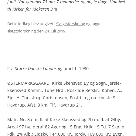
Junii. Var gammel 73 aar 7 maaneder og nogle dage. Udlofvet
til Kirken for Klokeren 3
₻.
Dette indlæg blev udgivet i
Slægtsforskning
og tagget
slægtsforskning
den
24. juli 2019
.
Fra
Større Danske Landbrug
, bind 1. 1930
ØSTERMARKSGAARD, Kirke Skensved By og Sogn, Jersie-
Skensved Komm., Tune Hrd., Roskilde Retskr., Kbhvn. A.,
Ejer H. Tholstrup Christensen, Postfb. og nærmeste St.
Havdrup, Afst. 3 km, Tlf. Havdrup 21.
Matr.-Nr. 8a m. fl. af Kirke Skensved og 7b m. fl. af Ølby,
Areal 97 ha, deraf 82 Ager og 15 Eng, Hrtk. 15 Td. 7 Skp. o
Fdk. 2% Alb.; Ejdskv. 144,000 Kr., Jordv. 109,000 Kr.; Bygn.