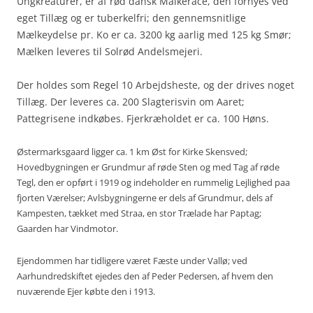
Ungkreaturer, er af rød dansk Malkerace, den fornyes ved
eget Tillæg og er tuberkelfri; den gennem­snitlige
Mælkeydelse pr. Ko er ca. 3200 kg aarlig med 125 kg Smør;
Mælken le­veres til Solrød Andelsmejeri.
Der holdes som Regel 10 Arbejdsheste, og der drives noget
Tillæg. Der leveres ca. 200 Slagterisvin om Aaret;
Pattegrisene indkøbes. Fjerkræholdet er ca. 100 Høns.
Østermarksgaard ligger ca. 1 km Øst for Kirke Skensved;
Hovedbygningen er Grundmur af røde Sten og med Tag af røde
Tegl, den er opført i 1919 og indeholder en rummelig Lejlighed paa
fjorten Værelser; Avlsbygningerne er dels af Grundmur, dels af
Kampesten, tækket med Straa, en stor Trælade har Paptag;
Gaarden har Vindmotor.
Ejendommen har tidligere været Fæste under Vallø; ved
Aarhundredskiftet ejedes den af Peder Pedersen, af hvem den
nuværende Ejer købte den i 1913.