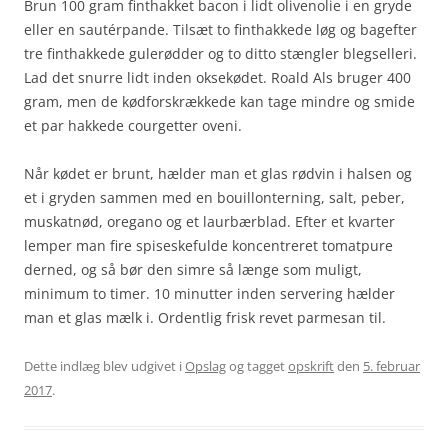
Brun 100 gram finthakket bacon i lidt olivenolie i en gryde
eller en sautérpande. Tilsæt to finthakkede løg og bagefter
tre finthakkede gulerødder og to ditto stængler blegselleri.
Lad det snurre lidt inden oksekødet. Roald Als bruger 400
gram, men de kødforskrækkede kan tage mindre og smide
et par hakkede courgetter oveni.
Når kødet er brunt, hælder man et glas rødvin i halsen og
et i gryden sammen med en bouillonterning, salt, peber,
muskatnød, oregano og et laurbærblad. Efter et kvarter
lemper man fire spiseskefulde koncentreret tomatpure
derned, og så bør den simre så længe som muligt,
minimum to timer. 10 minutter inden servering hælder
man et glas mælk i. Ordentlig frisk revet parmesan til.
Dette indlæg blev udgivet i
Opslag
og tagget
opskrift
den
5. februar
2017
.