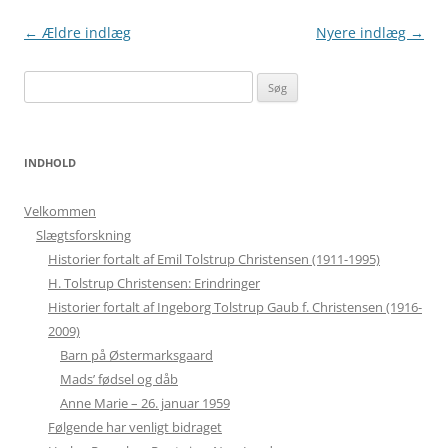
Indlægsnavigation
←
Ældre indlæg
Nyere indlæg
→
Søg
efter:
INDHOLD
Velkommen
Slægtsforskning
Historier fortalt af Emil Tolstrup Christensen (1911-1995)
H. Tolstrup Christensen: Erindringer
Historier fortalt af Ingeborg Tolstrup Gaub f. Christensen (1916-
2009)
Barn på Østermarksgaard
Mads’ fødsel og dåb
Anne Marie – 26. januar 1959
Følgende har venligt bidraget