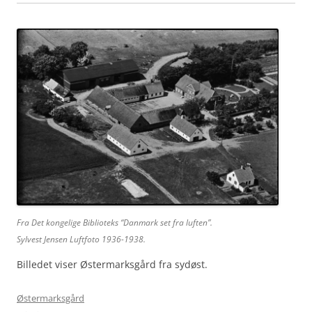
Fra Det kongelige Biblioteks “Danmark set fra luften”.
Sylvest Jensen Luftfoto 1936-1938.
Billedet viser Østermarksgård fra sydøst.
Østermarksgård