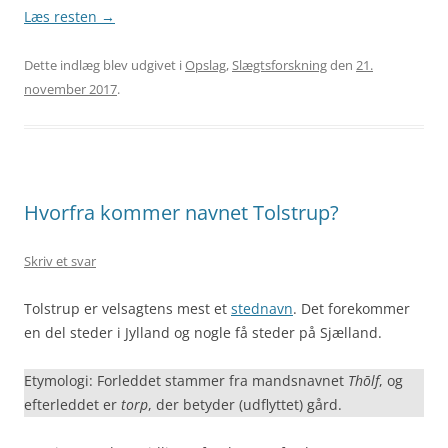
Læs resten
→
Dette indlæg blev udgivet i
Opslag
,
Slægtsforskning
den
21.
november 2017
.
Hvorfra kommer navnet Tolstrup?
Skriv et svar
Tolstrup er velsagtens mest et
stednavn
. Det forekommer
en del steder i Jylland og nogle få steder på Sjælland.
Etymologi: Forleddet stammer fra mandsnavnet
Thōlf
, og
efterleddet er
torp
, der betyder (udflyttet) gård.