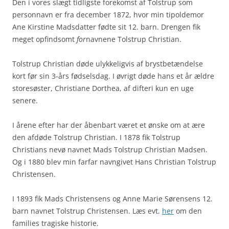
Den i vores slægt tidligste forekomst af Tolstrup som
personnavn er fra december 1872, hvor min tipoldemor
Ane Kirstine Madsdatter fødte sit 12. barn. Drengen fik
meget opfindsomt
for
navnene Tolstrup Christian.
Tolstrup Christian døde ulykkeligvis af brystbetændelse
kort før sin 3-års fødselsdag. I øvrigt døde hans et år ældre
storesøster, Christiane Dorthea, af difteri kun en uge
senere.
I årene efter har der åbenbart været et ønske om at ære
den afdøde Tolstrup Christian. I 1878 fik Tolstrup
Christians nevø navnet Mads Tolstrup Christian Madsen.
Og i 1880 blev min farfar navngivet Hans Christian Tolstrup
Christensen.
I 1893 fik Mads Christensens og Anne Marie Sørensens 12.
barn navnet Tolstrup Christensen. Læs evt.
her
om den
families tragiske historie.