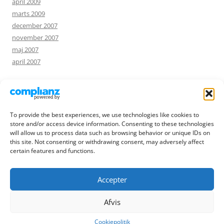
april 2009
marts 2009
december 2007
november 2007
maj 2007
april 2007
NØGLEORD
To provide the best experiences, we use technologies like cookies to
foto
humor
hjælp
annonce
blomster
ferie
internet
musicon
store and/or access device information. Consenting to these technologies
opskrift
will allow us to process data such as browsing behavior or unique IDs on
pibetræ
privatliv
quiche
rejse
roskilde
slægtsforskning
this site. Not consenting or withdrawing consent, may adversely affect
sprog
sommer
søgning
æble
certain features and functions.
Accepter
Afvis
Drevet af WordPress
Cookiepolitik