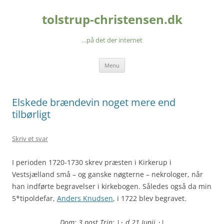
Hop
til
tolstrup-christensen.dk
indhold
…på det der internet
Menu
Elskede brændevin noget mere end
tilbørligt
Skriv et svar
I perioden 1720-1730 skrev præsten i Kirkerup i
Vestsjælland små – og ganske nøgterne – nekrologer, når
han indførte begravelser i kirkebogen. Således også da min
5*tipoldefar,
Anders Knudsen
, i 1722 blev begravet.
Dom: 3 post Trin:
d 21 Junii
|:
:|