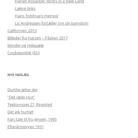
Harlan Rosacker: Roots in a New Land
Lækre links
Hans Tolstrup’s memoir
Lis Andreasen fortæller om sin barndom
Californien 2013
Billeder fra Harzen – Påsken 2017
Minder og milepæle
Cookiepolitik (EU)
NYE INDLÆG
Dorthe ælter dej
“Det røde Hus”
Teglovnsvej 27, Ringsted
Det gik hurtigt
Fars tale til fru Jensen, 1995
Efterårsrevyen 1931