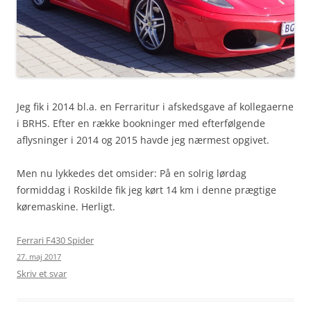
Jeg fik i 2014 bl.a. en Ferraritur i afskedsgave af kollegaerne
i BRHS. Efter en række bookninger med efterfølgende
aflysninger i 2014 og 2015 havde jeg nærmest opgivet.
Men nu lykkedes det omsider: På en solrig lørdag
formiddag i Roskilde fik jeg kørt 14 km i denne prægtige
køremaskine. Herligt.
Ferrari F430 Spider
27. maj 2017
Skriv et svar