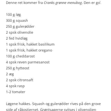
Denne ret kommer fra
Cranks grønne menubog
. Den er go’.
100 g løg
300 g squash
250 g gulerødder
2 spsk olivenolie
2 fed hvidløg
1 spsk frisk, hakket basilikum
1 spsk frisk, hakket oregano
100 g cheddarost
4 spsk reven parmesanost
250 g hytteost
2 æg
2 spsk citronsaft
4 spsk rasp
1-2 tomater
Løgene hakkes. Squash og gulerødder rives på den grove
side af råkost­jernet. Grøntsagerne svitses i olivenolien