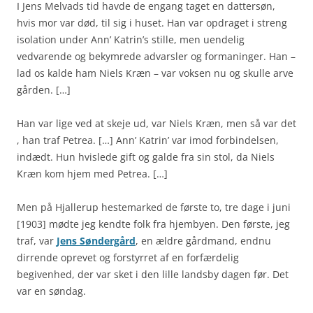
I Jens Melvads tid havde de engang taget en dattersøn,
hvis mor var død, til sig i huset. Han var opdraget i streng
isolation under Ann’ Katrin’s stille, men uendelig
vedvarende og bekymrede advarsler og formaninger. Han –
lad os kalde ham Niels Kræn – var voksen nu og skulle arve
gården. […]
Han var lige ved at skeje ud, var Niels Kræn, men så var det
, han traf Petrea. […] Ann’ Katrin’ var imod forbindelsen,
indædt. Hun hvislede gift og galde fra sin stol, da Niels
Kræn kom hjem med Petrea. […]
Men på Hjallerup hestemarked de første to, tre dage i juni
[1903] mødte jeg kendte folk fra hjembyen. Den første, jeg
traf, var
Jens Søndergård
, en ældre gårdmand, endnu
dirrende oprevet og forstyrret af en forfærdelig
begivenhed, der var sket i den lille landsby dagen før. Det
var en søndag.