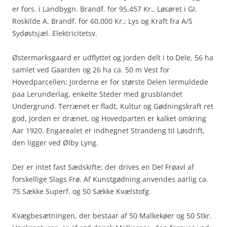
er fors. i Landbygn. Brandf. for 95,457 Kr., Løsøret i GI.
Roskilde A. Brandf. for 60,000 Kr.; Lys og Kraft fra A/S
Sydøstsjæl. Elektricitetsv.
Østermarksgaard er udflyttet og Jorden delt i to Dele, 56 ha
samlet ved Gaarden og 26 ha ca. 50 m Vest for
Hovedparcellen; Jorderne er for største Delen lermuldede
paa Lerunderlag, enkelte Steder med grusblandet
Undergrund. Terrænet er fladt, Kultur og Gødningskraft ret
god, Jorden er drænet, og Hovedparten er kalket om­kring
Aar 1920. Engarealet er indhegnet Strandeng til Løsdrift,
den ligger ved Ølby Lyng.
Der er intet fast Sædskifte; der drives en Del Frøavl af
forskellige Slags Frø. Af Kunstgødning anvendes aarlig ca.
75 Sække Superf. og 50 Sække Kvælstofg.
Kvægbesætningen, der bestaar af 50 Malkekøer og 50 Stkr.