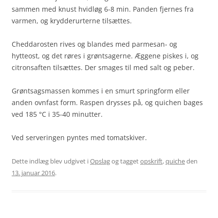
sammen med knust hvidløg 6-8 min. Panden fjernes fra
varmen, og krydderurterne tilsættes.
Cheddarosten rives og blandes med parmesan- og
hytteost, og det røres i grøntsagerne. Æggene piskes i, og
citronsaften tilsættes. Der smages til med salt og peber.
Grøntsagsmassen kommes i en smurt springform eller
anden ovnfast form. Raspen drysses på, og quichen bages
ved 185 °C i 35-40 minutter.
Ved serveringen pyntes med tomatskiver.
Dette indlæg blev udgivet i
Opslag
og tagget
opskrift
,
quiche
den
13. januar 2016
.