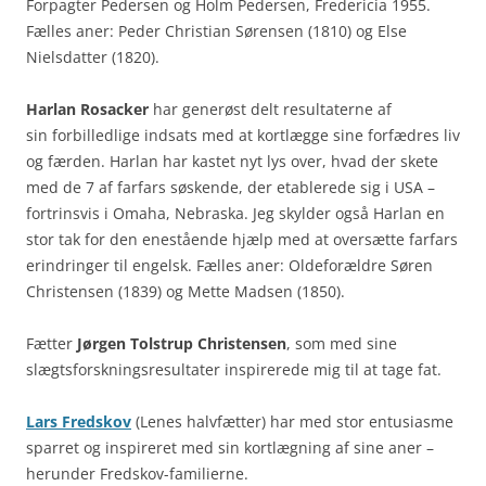
Forpagter Pedersen og Holm Pedersen, Fredericia 1955.
Fælles aner: Peder Christian Sørensen (1810) og Else
Nielsdatter (1820).
Harlan Rosacker
har generøst delt resultaterne af
sin forbilledlige indsats med at kortlægge sine forfædres liv
og færden. Harlan har kastet nyt lys over, hvad der skete
med de 7 af farfars søskende, der etablerede sig i USA –
fortrinsvis i Omaha, Nebraska. Jeg skylder også Harlan en
stor tak for den enestående hjælp med at oversætte farfars
erindringer til engelsk. Fælles aner: Oldeforældre Søren
Christensen (1839) og Mette Madsen (1850).
Fætter
Jørgen Tolstrup Christensen
, som med sine
slægtsforskningsresultater inspirerede mig til at tage fat.
Lars Fredskov
(Lenes halvfætter) har med stor entusiasme
sparret og inspireret med sin kortlægning af sine aner –
herunder Fredskov-familierne.