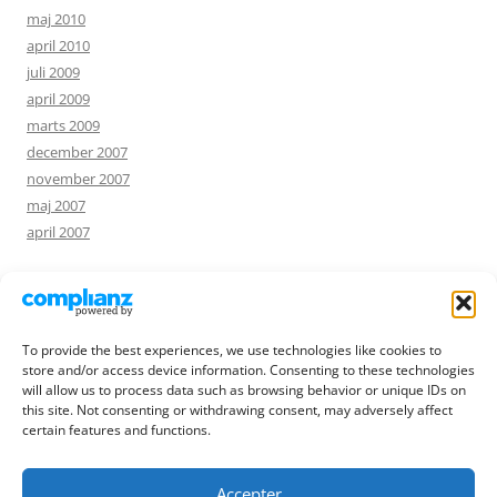
maj 2010
april 2010
juli 2009
april 2009
marts 2009
december 2007
november 2007
maj 2007
april 2007
NØGLEORD
To provide the best experiences, we use technologies like cookies to
foto
humor
hjælp
store and/or access device information. Consenting to these technologies
annonce
blomster
ferie
internet
musicon
opskrift
will allow us to process data such as browsing behavior or unique IDs on
pibetræ
privatliv
quiche
rejse
roskilde
slægtsforskning
this site. Not consenting or withdrawing consent, may adversely affect
sprog
sommer
søgning
æble
certain features and functions.
Accepter