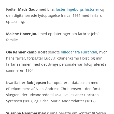
Fætter
Mads Gaub
med bl.a.
faster Ingeborgs historier
og
den digitaliserede lydoptagelse fra ca. 1961 med farfars
oplæsning.
Malene Hoxer Juul
med opdateringer om farbror Johs’
familie.
Ole Rønnenkamp Holst
sendte
billeder fra Fuirendal
, hvor
hans farfar, forpagter Ludvig Rønnenkamp Holst, og min
farfar sammen med det øvrige personale var fotograferet i
sommeren 1904.
Kvartfætter
Bob Jepsen
har opdateret databasen med
efterkommere af Niels Andreas Christensen – den første i
slægten, der udvandrede til USA. Fælles aner Christen
Sørensen (1807) og Zidsel Marie Andersdatter (1812).
Susanne Hammershøy
kunne berette om kontakt til Søren