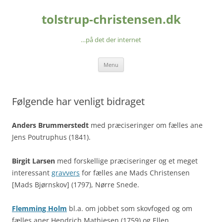
Hop
til
tolstrup-christensen.dk
indhold
…på det der internet
Menu
Følgende har venligt bidraget
Anders Brummerstedt
med præciseringer om fælles ane
Jens Poutruphus (1841).
Birgit Larsen
med forskellige præciseringer og et meget
interessant
gravvers
for fælles ane Mads Christensen
[Mads Bjørnskov] (1797), Nørre Snede.
Flemming Holm
bl.a. om jobbet som skovfoged og om
fælles aner Hendrich Mathiesen (1759) og Ellen