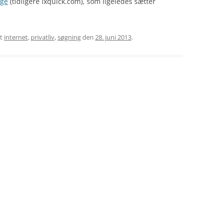
age
(tidligere Ixquick.com), som ligeledes sætter
et
internet
,
privatliv
,
søgning
den
28. juni 2013
.