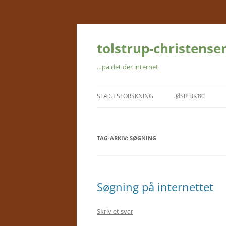
Hop
til
indhold
tolstrup-christense
…på det der internet
SLÆGTSFORSKNING
ØSB BK’80
SLÆGTSDATABASEN
TAG-ARKIV:
FARFAR FORTÆLLER
SØGNING
FAR FORTÆLLER
FASTER INGEBORG FORTÆLLER
Søgning på internettet
BIDRAG UDEFRA
Skriv et svar