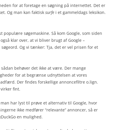
eden for at foretage en søgning på internettet. Det er
eket. Og man kan faktisk
surfe
i et gammeldags leksikon.
est populære søgemaskine. Så kom Google, som siden
t også klar over, at vi bliver brugt af Google –
søgeord. Og vi tænker: Tja, det er vel prisen for et
sådan behøver det ikke at være. Der mange
gheder for at begrænse udnyttelsen at vores
adfærd. Der findes forskellige annoncefiltre o.lign.
virker fint.
 man har lyst til prøve et alternativ til Google, hvor
ingerne ikke medfører “relevante” annoncer, så er
kDuckGo en mulighed.