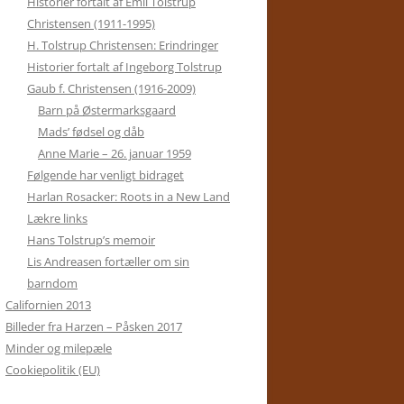
Historier fortalt af Emil Tolstrup
Christensen (1911-1995)
H. Tolstrup Christensen: Erindringer
Historier fortalt af Ingeborg Tolstrup
Gaub f. Christensen (1916-2009)
Barn på Østermarksgaard
Mads’ fødsel og dåb
Anne Marie – 26. januar 1959
Følgende har venligt bidraget
Harlan Rosacker: Roots in a New Land
Lækre links
Hans Tolstrup’s memoir
Lis Andreasen fortæller om sin
barndom
Californien 2013
Billeder fra Harzen – Påsken 2017
Minder og milepæle
Cookiepolitik (EU)