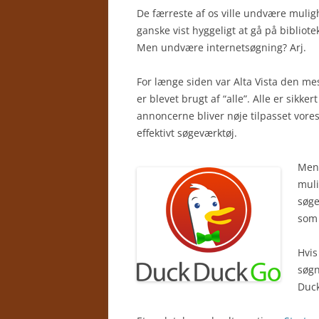
De færreste af os ville undvære muligh
ganske vist hyggeligt at gå på bibliot
Men undvære internetsøgning? Arj.
For længe siden var Alta Vista den m
er blevet brugt af “alle”. Alle er sikker
annoncerne bliver nøje tilpasset vores 
effektivt søgeværktøj.
Men 
muli
søge
som 
Hvis
søgn
Duc