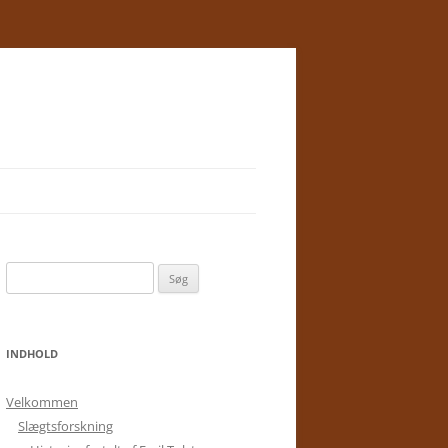
Søg
efter:
INDHOLD
Velkommen
Slægtsforskning