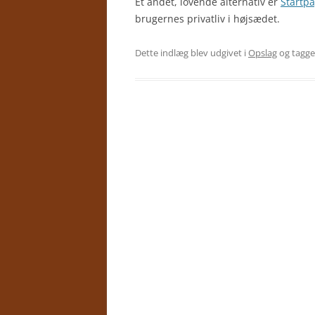
Et andet, lovende alternativ er
Startp
brugernes privatliv i højsædet.
Dette indlæg blev udgivet i
Opslag
og tagg