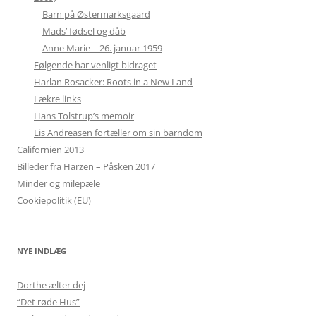
Barn på Østermarksgaard
Mads’ fødsel og dåb
Anne Marie – 26. januar 1959
Følgende har venligt bidraget
Harlan Rosacker: Roots in a New Land
Lækre links
Hans Tolstrup’s memoir
Lis Andreasen fortæller om sin barndom
Californien 2013
Billeder fra Harzen – Påsken 2017
Minder og milepæle
Cookiepolitik (EU)
NYE INDLÆG
Dorthe ælter dej
“Det røde Hus”