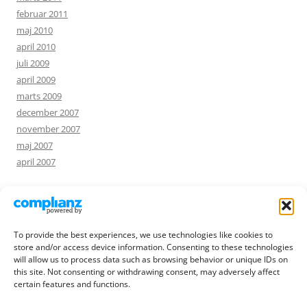
februar 2011
maj 2010
april 2010
juli 2009
april 2009
marts 2009
december 2007
november 2007
maj 2007
april 2007
NØGLEORD
To provide the best experiences, we use technologies like cookies to
foto
humor
hjælp
store and/or access device information. Consenting to these technologies
annonce
blomster
ferie
internet
musicon
opskrift
will allow us to process data such as browsing behavior or unique IDs on
pibetræ
privatliv
quiche
rejse
roskilde
slægtsforskning
this site. Not consenting or withdrawing consent, may adversely affect
sprog
sommer
søgning
æble
certain features and functions.