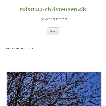
Hop
til
tolstrup-christensen.dk
indhold
…på det der internet
Menu
TAG-ARKIV:
MUSICON