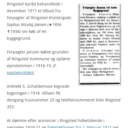
Ringsted byråd behandlede i
december 1917 et tilbud fra
forpagter af Ringsted Klostergods
Sophus Nicolaj Jansen
(★1856
✝1934) om køb af en
byggegrund.
Forpagter Jansen købte grunden
af Ringsted Kommune og opførte
ejendommen i 1918-19, jf.
panteprotokol
.
Arkitekt S. Schaldemose tegnede
bygningen i 1918. Villaen fik
dengang husnummer 25 og telefonnummeret blev
Ringsted
355
.
At dømme efter annoncer i Ringsted Folketidende i
perioden 1919-21 og
folketællingen fra 1. februar 1921
var