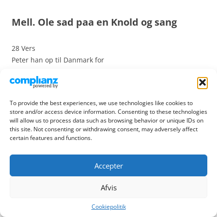
Mell. Ole sad paa en Knold og sang
28 Vers
Peter han op til Danmark for
lal-la-la-la-la-la-la-la-la-la!
bort fra Konen og Far og Mor.
tral-la-la-la-la-la-la-la!
To provide the best experiences, we use technologies like cookies to
store and/or access device information. Consenting to these technologies
29 Vers
will allow us to process data such as browsing behavior or unique IDs on
Peter er stærk han skal nok vinde frem
this site. Not consenting or withdrawing consent, may adversely affect
certain features and functions.
og tit han skriver til Konen hjem
30 Vers
Accepter
Middelthon er lige kommen her
Afvis
en helt lille Alf han dog ikke er
Cookiepolitik
31 Vers