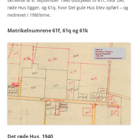
skrivelse af 6. september 1940 udstykket til 61f, hvor Det
røde Hus ligger, og 61q, hvor Det gule Hus blev opført – og
nedrevet i 1980’erne.
Matrikelnumrene 61f, 61q og 61k
Det røde Hus, 1940