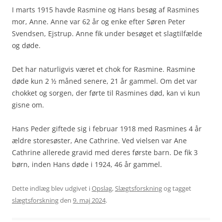
I marts 1915 havde Rasmine og Hans besøg af Rasmines
mor, Anne. Anne var 62 år og enke efter Søren Peter
Svendsen, Ejstrup. Anne fik under besøget et slagtilfælde
og døde.
Det har naturligvis været et chok for Rasmine. Rasmine
døde kun 2 ½ måned senere, 21 år gammel. Om det var
chokket og sorgen, der førte til Rasmines død, kan vi kun
gisne om.
Hans Peder giftede sig i februar 1918 med Rasmines 4 år
ældre storesøster, Ane Cathrine. Ved vielsen var Ane
Cathrine allerede gravid med deres første barn. De fik 3
børn, inden Hans døde i 1924, 46 år gammel.
Dette indlæg blev udgivet i
Opslag
,
Slægtsforskning
og tagget
slægtsforskning
den
9. maj 2024
.