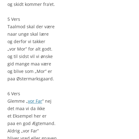
og skidt kommer fra’et.
5 Vers
Taalmod skal der være
naar unge skal lære
og derfor vi takker
„vor Mor” for alt godt.
og til sidst vil vi ønske
gid mange maa være
og blive som „Mor” er
paa Østermarksgaard.
6 Vers
Glemme „
vor Far
” nej
det maa vi da ikke
et Eksempel her er
paa en god Ægtemand.
Aldrig „vor Far”
bliver vred eller gnaven