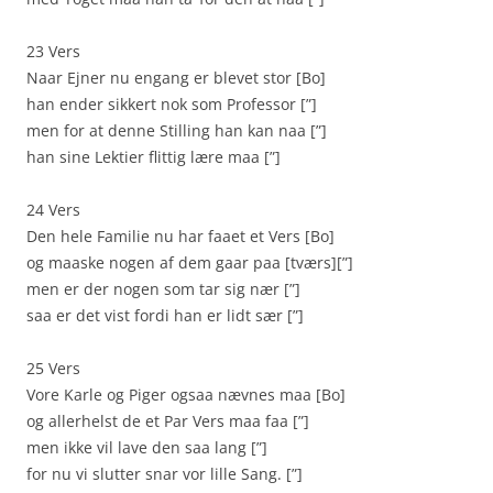
23 Vers
Naar Ejner nu engang er blevet stor [Bo]
han ender sikkert nok som Professor [”]
men for at denne Stilling han kan naa [”]
han sine Lektier flittig lære maa [”]
24 Vers
Den hele Familie nu har faaet et Vers [Bo]
og maaske nogen af dem gaar paa [tværs][”]
men er der nogen som tar sig nær [”]
saa er det vist fordi han er lidt sær [”]
25 Vers
Vore Karle og Piger ogsaa nævnes maa [Bo]
og allerhelst de et Par Vers maa faa [”]
men ikke vil lave den saa lang [”]
for nu vi slutter snar vor lille Sang. [”]