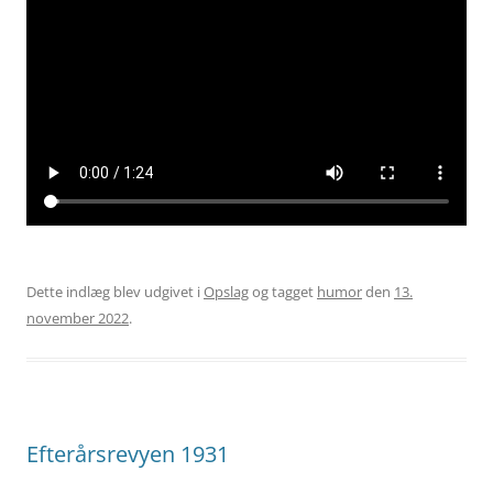
Dette indlæg blev udgivet i
Opslag
og tagget
humor
den
13.
november 2022
.
Efterårsrevyen 1931