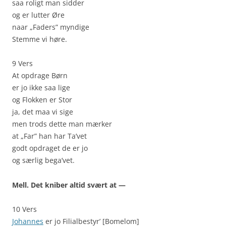
saa roligt man sidder
og er lutter Øre
naar „Faders” myndige
Stemme vi høre.
9 Vers
At opdrage Børn
er jo ikke saa lige
og Flokken er Stor
ja, det maa vi sige
men trods dette man mærker
at „Far” han har Ta’vet
godt opdraget de er jo
og særlig bega’vet.
Mell. Det kniber altid svært at —
10 Vers
Johannes
er jo Filialbestyr’ [Bomelom]