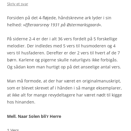
Skriv et svar
Forsiden på det 4-fløjede, håndskrevne ark lyder i sin
helhed: »
Efteraarsrevy 1931 på Østermarksgaard
«.
På siderne 2-4 er der i alt 36 vers fordelt på 5 forskellige
melodier. Der indledes med 5 vers til husmoderen og 4
vers til husfaderen. Derefter er der 2 vers til hvert af de 7
børn. Karlene og pigerne skulle naturligvis ikke forbigås.
Og sådan kom man hurtigt op på det anseelige antal vers.
Man må formode, at der har været en originalmanuskript,
som er blevet skrevet af i hånden i så mange eksemplarer,
at ikke alt for mange revydeltagere har været nødt til kigge
hos hinanden.
Mell. Naar Solen bli’r Herre
1 Vers