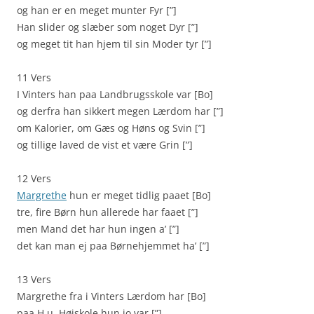
og han er en meget munter Fyr [”]
Han slider og slæber som noget Dyr [”]
og meget tit han hjem til sin Moder tyr [”]
11 Vers
I Vinters han paa Landbrugsskole var [Bo]
og derfra han sikkert megen Lærdom har [”]
om Kalorier, om Gæs og Høns og Svin [”]
og tillige laved de vist et være Grin [”]
12 Vers
Margrethe
hun er meget tidlig paaet [Bo]
tre, fire Børn hun allerede har faaet [”]
men Mand det har hun ingen a’ [”]
det kan man ej paa Børnehjemmet ha’ [”]
13 Vers
Margrethe fra i Vinters Lærdom har [Bo]
paa H.u. Højskole hun jo var [”]