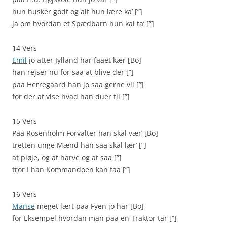
hun husker godt og alt hun lære ka’ [”]
ja om hvordan et Spædbarn hun kal ta’ [”]
14 Vers
Emil
jo atter Jylland har faaet kær [Bo]
han rejser nu for saa at blive der [”]
paa Herregaard han jo saa gerne vil [”]
for der at vise hvad han duer til [”]
15 Vers
Paa Rosenholm Forvalter han skal vær’ [Bo]
tretten unge Mænd han saa skal lær’ [”]
at pløje, og at harve og at saa [”]
tror I han Kommandoen kan faa [”]
16 Vers
Manse
meget lært paa Fyen jo har [Bo]
for Eksempel hvordan man paa en Traktor tar [”]