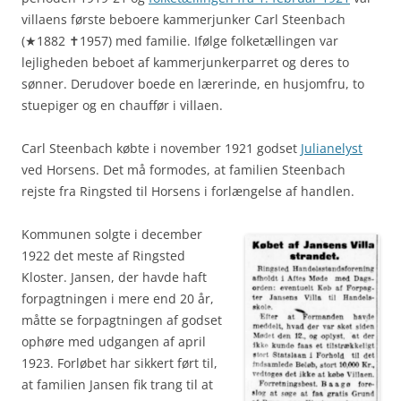
villaens første beboere kammerjunker Carl Steenbach
(★1882 ✝1957) med familie. Ifølge folketællingen var
lejligheden beboet af kammerjunkerparret og deres to
sønner. Derudover boede en lærerinde, en husjomfru, to
stuepiger og en chauffør i villaen.
Carl Steenbach købte i november 1921 godset
Julianelyst
ved Horsens. Det må formodes, at familien Steenbach
rejste fra Ringsted til Horsens i forlængelse af handlen.
Kommunen solgte i december
1922 det meste af Ringsted
Kloster. Jansen, der havde haft
forpagtningen i mere end 20 år,
måtte se forpagtningen af godset
ophøre med udgangen af april
1923. Forløbet har sikkert ført til,
at familien Jansen fik trang til at