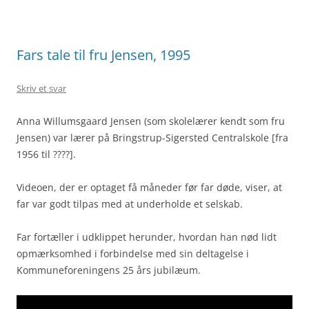
Fars tale til fru Jensen, 1995
Skriv et svar
Anna Willumsgaard Jensen (som skolelærer kendt som fru
Jensen) var lærer på Bringstrup-Sigersted Centralskole [fra
1956 til ????].
Videoen, der er optaget få måneder før far døde, viser, at
far var godt tilpas med at underholde et selskab.
Far fortæller i udklippet herunder, hvordan han nød lidt
opmærksomhed i forbindelse med sin deltagelse i
Kommuneforeningens 25 års jubilæum.