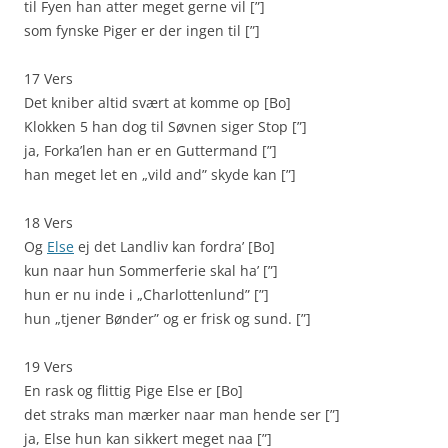
til Fyen han atter meget gerne vil [”]
som fynske Piger er der ingen til [”]
17 Vers
Det kniber altid svært at komme op [Bo]
Klokken 5 han dog til Søvnen siger Stop [”]
ja, Forka’len han er en Guttermand [”]
han meget let en „vild and” skyde kan [”]
18 Vers
Og
Else
ej det Landliv kan fordra’ [Bo]
kun naar hun Sommerferie skal ha’ [”]
hun er nu inde i „Charlottenlund” [”]
hun „tjener Bønder” og er frisk og sund. [”]
19 Vers
En rask og flittig Pige Else er [Bo]
det straks man mærker naar man hende ser [”]
ja, Else hun kan sikkert meget naa [”]