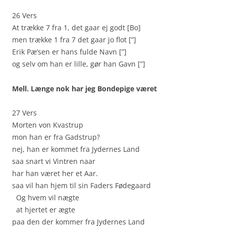
26 Vers
At trække 7 fra 1, det gaar ej godt [Bo]
men trække 1 fra 7 det gaar jo flot [”]
Erik Pæ’sen er hans fulde Navn [”]
og selv om han er lille, gør han Gavn [”]
Mell. Længe nok har jeg Bondepige været
27 Vers
Morten von Kvastrup
mon han er fra Gadstrup?
nej, han er kommet fra Jydernes Land
saa snart vi Vintren naar
har han været her et Aar.
saa vil han hjem til sin Faders Fødegaard
Og hvem vil nægte
at hjertet er ægte
paa den der kommer fra Jydernes Land