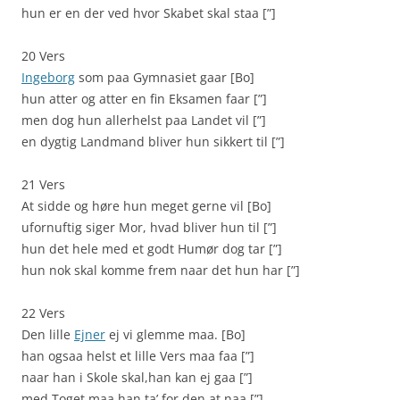
hun er en der ved hvor Skabet skal staa [”]
20 Vers
Ingeborg
som paa Gymnasiet gaar [Bo]
hun atter og atter en fin Eksamen faar [”]
men dog hun allerhelst paa Landet vil [”]
en dygtig Landmand bliver hun sikkert til [”]
21 Vers
At sidde og høre hun meget gerne vil [Bo]
ufornuftig siger Mor, hvad bliver hun til [”]
hun det hele med et godt Humør dog tar [”]
hun nok skal komme frem naar det hun har [”]
22 Vers
Den lille
Ejner
ej vi glemme maa. [Bo]
han ogsaa helst et lille Vers maa faa [”]
naar han i Skole skal,han kan ej gaa [”]
med Toget maa han ta’ for den at naa [”]