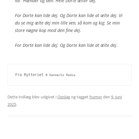
lår. Hænder og ben. Hele Dorte ælter dej.
For Dorte kan lide dej. Og Dorte kan lide at ælte dej. Vi
du se mig ælte dej min lille ven, så kom og kig: Se min
store nøgne kop mod den fine dej.
For Dorte kan lide dej. Og Dorte kan lide at ælte dej.
Fra Rytteriet 
© Danmarks Radio
Dette indlæg blev udgivet i
Opslag
og tagget
humor
den
9. juni
2025
.