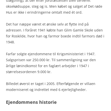
slægtning), at der efter jordfæstelsen blev serveret
oksekødsuppe, steg og is. Men købet og salget af Det røde
Hus er ikke i erindringerne omtalt med ét ord.
Det har næppe været et ønske selv at flytte ind på
adressen. I foråret 1941 købte han Glim Gamle Skole uden
for Roskilde, hvor han og farmor boede indtil farmors død i
1948.
Farfar solgte ejendommene til Krigsministeriet i 1947.
Salgsprisen var 250.000 kr. Til sammenligning var den
årlige lønindkomst for en faglært arbejder i 1947 i
størrelsesordenen 9.000 kr.
Billedet øverst er taget i 2005. Efterfølgende er villaen
moderniseret og indrettet med 6 ejerlejligheder.
Ejendommens historie