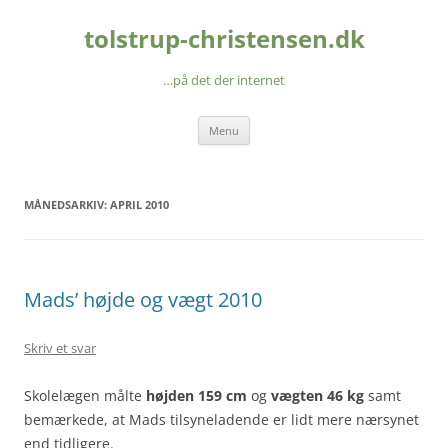
Hop
til
tolstrup-christensen.dk
indhold
…på det der internet
Menu
MÅNEDSARKIV:
APRIL 2010
Mads’ højde og vægt 2010
Skriv et svar
Skolelægen målte
højden 159 cm
og
vægten 46 kg
samt
bemærkede, at Mads tilsyneladende er lidt mere nærsynet
end tidligere.