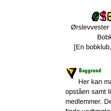
Ørslevvester 
Bobk
[En bobklub
Her kan m
opståen samt l
medlemmer. De