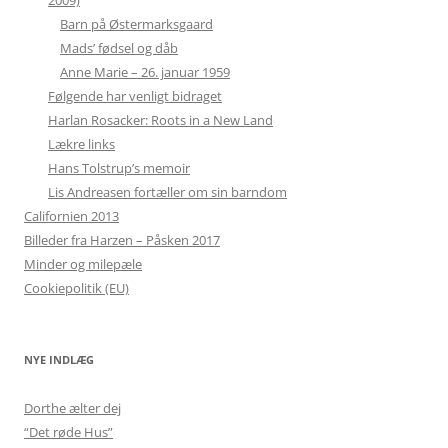
2009)
Barn på Østermarksgaard
Mads’ fødsel og dåb
Anne Marie – 26. januar 1959
Følgende har venligt bidraget
Harlan Rosacker: Roots in a New Land
Lækre links
Hans Tolstrup’s memoir
Lis Andreasen fortæller om sin barndom
Californien 2013
Billeder fra Harzen – Påsken 2017
Minder og milepæle
Cookiepolitik (EU)
NYE INDLÆG
Dorthe ælter dej
“Det røde Hus”