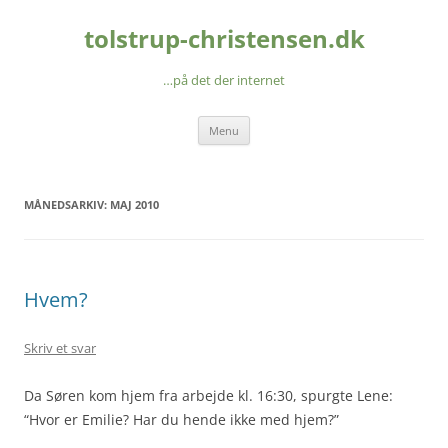
Hop
til
tolstrup-christensen.dk
indhold
…på det der internet
Menu
MÅNEDSARKIV:
MAJ 2010
Hvem?
Skriv et svar
Da Søren kom hjem fra arbejde kl. 16:30, spurgte Lene:
“Hvor er Emilie? Har du hende ikke med hjem?”