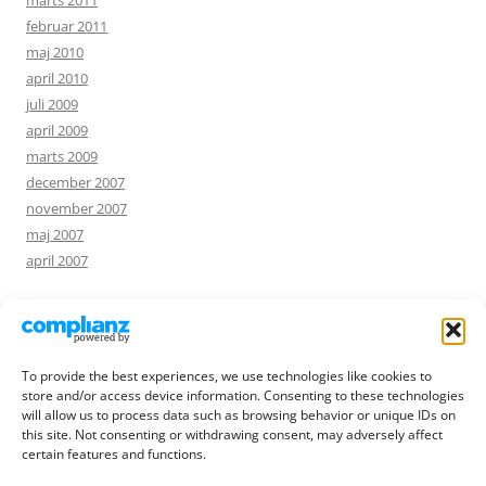
marts 2011
februar 2011
maj 2010
april 2010
juli 2009
april 2009
marts 2009
december 2007
november 2007
maj 2007
april 2007
NØGLEORD
To provide the best experiences, we use technologies like cookies to
foto
humor
hjælp
store and/or access device information. Consenting to these technologies
annonce
blomster
ferie
internet
musicon
opskrift
will allow us to process data such as browsing behavior or unique IDs on
pibetræ
privatliv
quiche
rejse
roskilde
slægtsforskning
this site. Not consenting or withdrawing consent, may adversely affect
sprog
sommer
søgning
æble
certain features and functions.