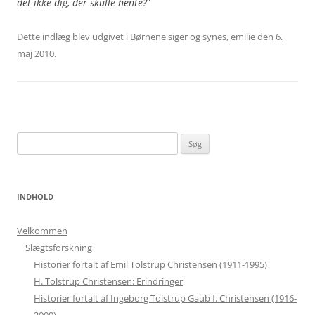
det ikke dig, der skulle hente?
“
Dette indlæg blev udgivet i
Børnene siger og synes
,
emilie
den
6.
maj 2010
.
Søg
efter:
INDHOLD
Velkommen
Slægtsforskning
Historier fortalt af Emil Tolstrup Christensen (1911-1995)
H. Tolstrup Christensen: Erindringer
Historier fortalt af Ingeborg Tolstrup Gaub f. Christensen (1916-