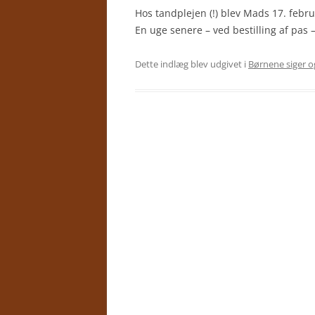
Hos tandplejen (!) blev Mads 17. febru
En uge senere – ved bestilling af pas 
Dette indlæg blev udgivet i
Børnene siger o