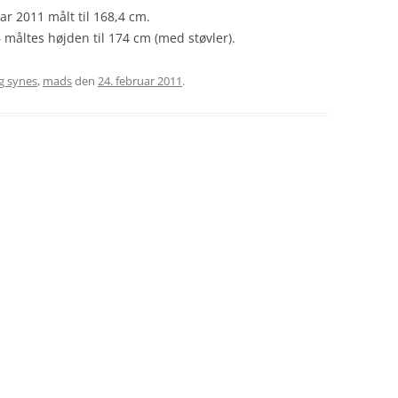
ar 2011 målt til 168,4 cm.
– måltes højden til 174 cm (med støvler).
g synes
,
mads
den
24. februar 2011
.