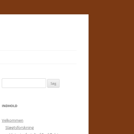
Søg
efter:
INDHOLD
Velkommen
Slægtsforskning