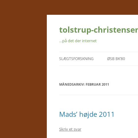
Hop
til
indhold
tolstrup-christense
…på det der internet
SLÆGTSFORSKNING
ØSB BK’80
SLÆGTSDATABASEN
MÅNEDSARKIV:
FARFAR FORTÆLLER
FEBRUAR 2011
FAR FORTÆLLER
FASTER INGEBORG FORTÆLLER
Mads’ højde 2011
BIDRAG UDEFRA
Skriv et svar