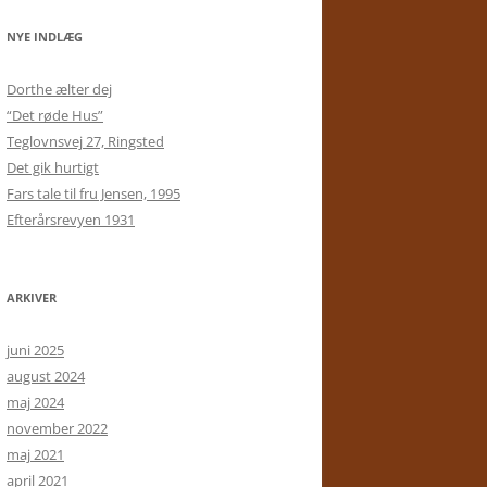
NYE INDLÆG
Dorthe ælter dej
“Det røde Hus”
Teglovnsvej 27, Ringsted
Det gik hurtigt
Fars tale til fru Jensen, 1995
Efterårsrevyen 1931
ARKIVER
juni 2025
august 2024
maj 2024
november 2022
maj 2021
april 2021