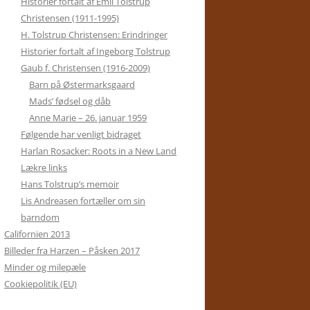
Historier fortalt af Emil Tolstrup
Christensen (1911-1995)
H. Tolstrup Christensen: Erindringer
Historier fortalt af Ingeborg Tolstrup
Gaub f. Christensen (1916-2009)
Barn på Østermarksgaard
Mads’ fødsel og dåb
Anne Marie – 26. januar 1959
Følgende har venligt bidraget
Harlan Rosacker: Roots in a New Land
Lækre links
Hans Tolstrup’s memoir
Lis Andreasen fortæller om sin
barndom
Californien 2013
Billeder fra Harzen – Påsken 2017
Minder og milepæle
Cookiepolitik (EU)