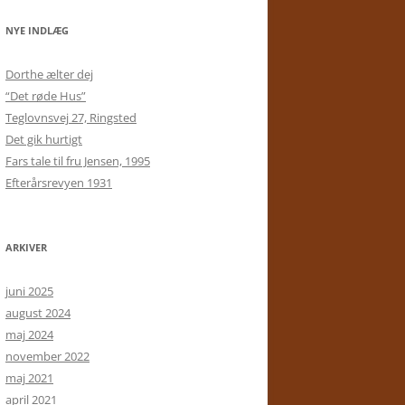
NYE INDLÆG
Dorthe ælter dej
“Det røde Hus”
Teglovnsvej 27, Ringsted
Det gik hurtigt
Fars tale til fru Jensen, 1995
Efterårsrevyen 1931
ARKIVER
juni 2025
august 2024
maj 2024
november 2022
maj 2021
april 2021