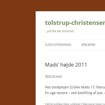
Hop
til
indhold
tolstrup-christense
…på det der internet
SLÆGTSFORSKNING
ØSB BK’80
SLÆGTSDATABASEN
Mads’ højde 2011
FARFAR FORTÆLLER
FAR FORTÆLLER
Skriv et svar
FASTER INGEBORG FORTÆLLER
Hos tandplejen (!) blev Mads 17. febru
En uge senere – ved bestilling af pas 
BIDRAG UDEFRA
Dette indlæg blev udgivet i
Børnene siger o