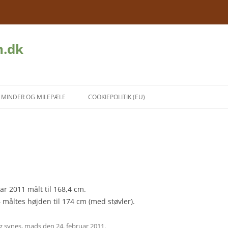
n.dk
MINDER OG MILEPÆLE
COOKIEPOLITIK (EU)
ar 2011 målt til 168,4 cm.
– måltes højden til 174 cm (med støvler).
g synes
,
mads
den
24. februar 2011
.