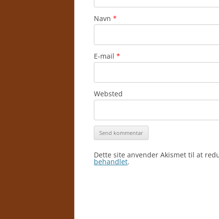
Navn
*
E-mail
*
Websted
Dette site anvender Akismet til at re
behandlet
.