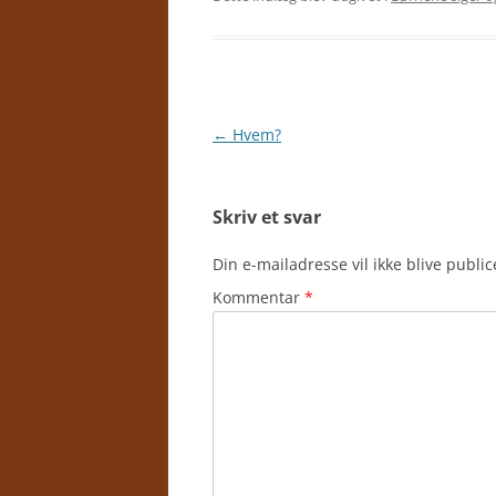
Indlægsnavigation
←
Hvem?
Skriv et svar
Din e-mailadresse vil ikke blive public
Kommentar
*