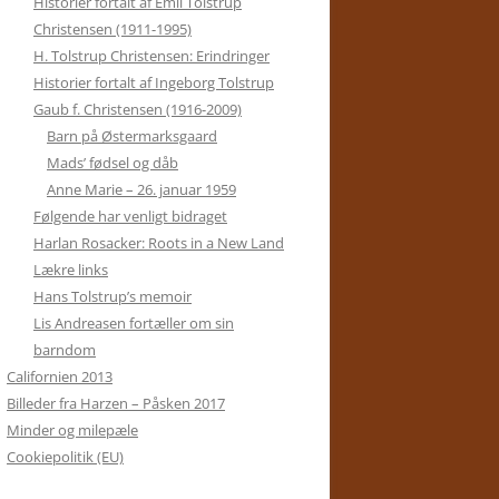
Historier fortalt af Emil Tolstrup
Christensen (1911-1995)
H. Tolstrup Christensen: Erindringer
Historier fortalt af Ingeborg Tolstrup
Gaub f. Christensen (1916-2009)
Barn på Østermarksgaard
Mads’ fødsel og dåb
Anne Marie – 26. januar 1959
Følgende har venligt bidraget
Harlan Rosacker: Roots in a New Land
Lækre links
Hans Tolstrup’s memoir
Lis Andreasen fortæller om sin
barndom
Californien 2013
Billeder fra Harzen – Påsken 2017
Minder og milepæle
Cookiepolitik (EU)