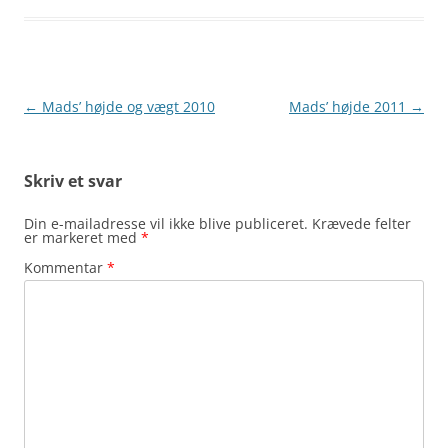
Indlægsnavigation
←
Mads’ højde og vægt 2010
Mads’ højde 2011
→
Skriv et svar
Din e-mailadresse vil ikke blive publiceret.
Krævede felter
er markeret med
*
Kommentar
*