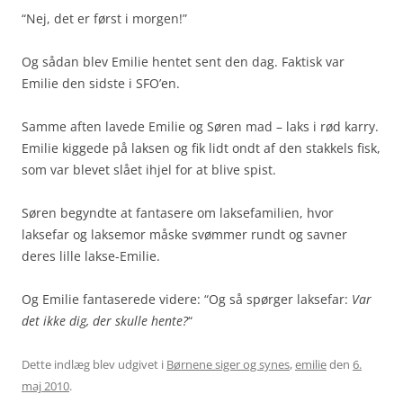
“Nej, det er først i morgen!”
Og sådan blev Emilie hentet sent den dag. Faktisk var
Emilie den sidste i SFO’en.
Samme aften lavede Emilie og Søren mad – laks i rød karry.
Emilie kiggede på laksen og fik lidt ondt af den stakkels fisk,
som var blevet slået ihjel for at blive spist.
Søren begyndte at fantasere om laksefamilien, hvor
laksefar og laksemor måske svømmer rundt og savner
deres lille lakse-Emilie.
Og Emilie fantaserede videre: “Og så spørger laksefar:
Var
det ikke dig, der skulle hente?
“
Dette indlæg blev udgivet i
Børnene siger og synes
,
emilie
den
6.
maj 2010
.